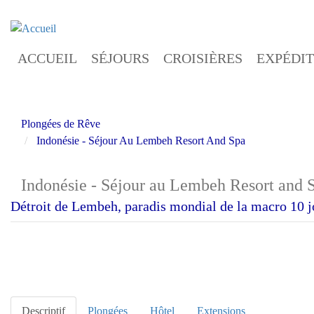
Aller
au
contenu
ACCUEIL
SÉJOURS
CROISIÈRES
EXPÉDIT
principal
Plongées de Rêve
Indonésie - Séjour Au Lembeh Resort And Spa
Indonésie - Séjour au Lembeh Resort and 
Détroit de Lembeh, paradis mondial de la macro 10 jo
Descriptif
Plongées
Hôtel
Extensions