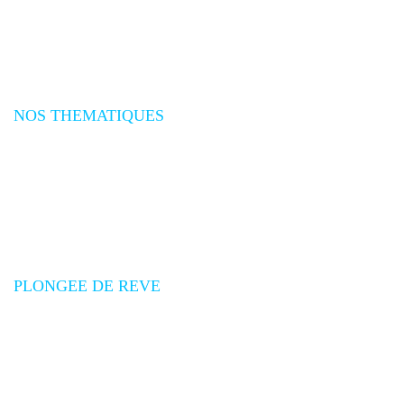
Plongée Amériques
Plongée Caraïbes
Plongée Méditerranée
Plongée Atlantique
NOS THEMATIQUES
Séjours plongée
Croisières plongée
Expéditions plongée
Safaris Plongée
Voyages plongée groupes
Promotions voyages plongée
PLONGEE DE REVE
Qui sommes-nous
Conditions générales de vente
Conditions particulières de vente
Mesures de sécurité aériennes
Assurances