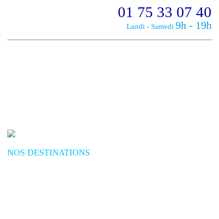
01 75 33 07 40
9h - 19h
Lundi - Samedi
NOS DESTINATIONS
Plongée Mer Rouge
Plongée Océan Indien
Plongée Asie
Plongée Pacifique
Plongée Afrique