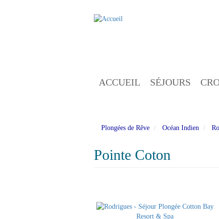
Aller
au
contenu
principal
ACCUEIL
SÉJOURS
CRO
Plongées de Rêve
Océan Indien
Ro
Pointe Coton