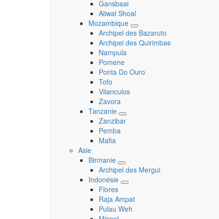
Gansbaai
Aliwal Shoal
Mozambique
Toggle
Archipel des Bazaruto
submenu
Archipel des Quirimbas
Nampula
Pomene
Ponta Do Ouro
Tofo
Vilanculos
Zavora
Tanzanie
Toggle
Zanzibar
submenu
Pemba
Mafia
Asie
Birmanie
Toggle
Archipel des Mergui
submenu
Indonésie
Toggle
Flores
submenu
Raja Ampat
Pulau Weh
Misool