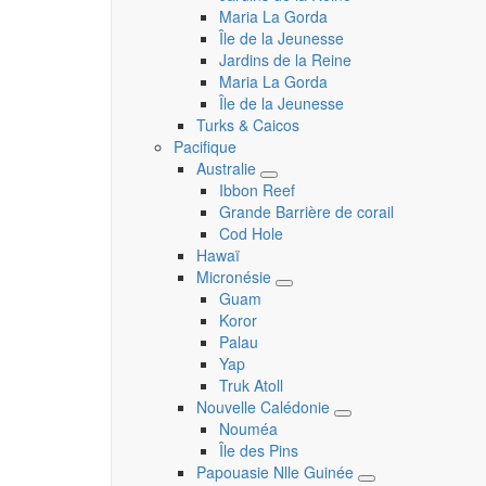
submenu
Maria La Gorda
Île de la Jeunesse
Jardins de la Reine
Maria La Gorda
Île de la Jeunesse
Turks & Caicos
Pacifique
Australie
Toggle
Ibbon Reef
submenu
Grande Barrière de corail
Cod Hole
Hawaï
Micronésie
Toggle
Guam
submenu
Koror
Palau
Yap
Truk Atoll
Nouvelle Calédonie
Toggle
Nouméa
submenu
Île des Pins
Papouasie Nlle Guinée