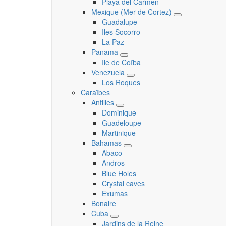
Playa del Carmen
Mexique (Mer de Cortez)
Toggle
Guadalupe
submenu
Iles Socorro
La Paz
Panama
Toggle
Ile de Coïba
submenu
Venezuela
Toggle
Los Roques
submenu
Caraïbes
Antilles
Toggle
Dominique
submenu
Guadeloupe
Martinique
Bahamas
Toggle
Abaco
submenu
Andros
Blue Holes
Crystal caves
Exumas
Bonaire
Cuba
Toggle
Jardins de la Reine