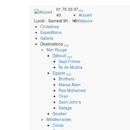
Aller
01 75 33 07
au
40
Accueil
contenu
Lundi - Samedi
9h - 19h
Séjours
principal
Croisières
Expéditions
Safaris
Destinations
Toggle
Mer Rouge
submenu
Djibouti
Toggle
Sept Frères
submenu
Île de Musha
Egypte
Toggle
Brothers
submenu
Marsa Alam
Ras Mohamed
Tiran
Saint John's
Safaga
Soudan
Méditerranée
Corse