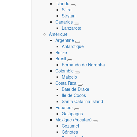
submenu
Islande
Toggle
Silfra
submenu
Strytan
Canaries
Toggle
Lanzarote
submenu
Amérique
Argentine
Toggle
Antarctique
submenu
Belize
Brésil
Toggle
Fernando de Noronha
submenu
Colombie
Toggle
Malpelo
submenu
Costa Rica
Toggle
Baie de Drake
submenu
Ile de Cocos
Santa Catalina Island
Equateur
Toggle
Galápagos
submenu
Mexique (Yucatan)
Toggle
Cozumel
submenu
Cénotes