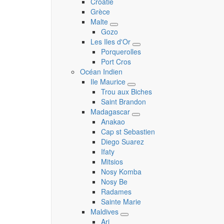
Croatie
Grèce
Malte
Toggle
Gozo
submenu
Les Iles d'Or
Toggle
Porquerolles
submenu
Port Cros
Océan Indien
Ile Maurice
Toggle
Trou aux Biches
submenu
Saint Brandon
Madagascar
Toggle
Anakao
submenu
Cap st Sebastien
Diego Suarez
Ifaty
Mitsios
Nosy Komba
Nosy Be
Radames
Sainte Marie
Maldives
Toggle
Ari