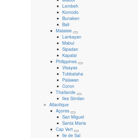
Lembeh
Komodo
Bunaken
Bali
Malaisie
Toggle
Lankayan
submenu
Mabul
Sipadan
Kapalai
Philippines
Toggle
Visayas
submenu
Tubbataha
Palawan
Coron
Thaïlande
Toggle
Iles Similan
submenu
Atlantique
Açores
Toggle
San Miguel
submenu
Santa Maria
Cap Vert
Toggle
Ile de Sal