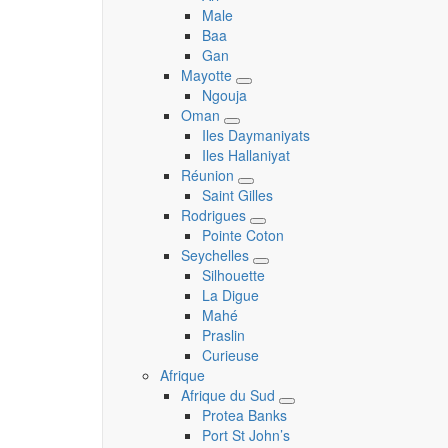
submenu
Male
Baa
Gan
Mayotte
Toggle
Ngouja
submenu
Oman
Toggle
Iles Daymaniyats
submenu
Iles Hallaniyat
Réunion
Toggle
Saint Gilles
submenu
Rodrigues
Toggle
Pointe Coton
submenu
Seychelles
Toggle
Silhouette
submenu
La Digue
Mahé
Praslin
Curieuse
Afrique
Afrique du Sud
Toggle
Protea Banks
submenu
Port St John’s