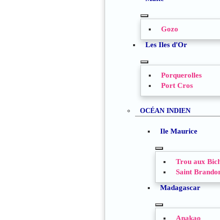
TOGGLE
Gozo
SUBMENU
Les Iles d'Or
TOGGLE
Porquerolles
SUBMENU
Port Cros
OCÉAN INDIEN
Ile Maurice
TOGGLE
Trou aux Bic
SUBMENU
Saint Brando
Madagascar
TOGGLE
Anakao
SUBMENU