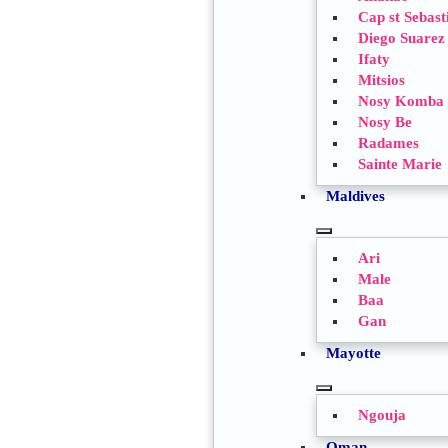
Cap st Sebast
Diego Suarez
Ifaty
Mitsios
Nosy Komba
Nosy Be
Radames
Sainte Marie
Maldives
TOGGLE
Ari
SUBMENU
Male
Baa
Gan
Mayotte
TOGGLE
Ngouja
SUBMENU
Oman