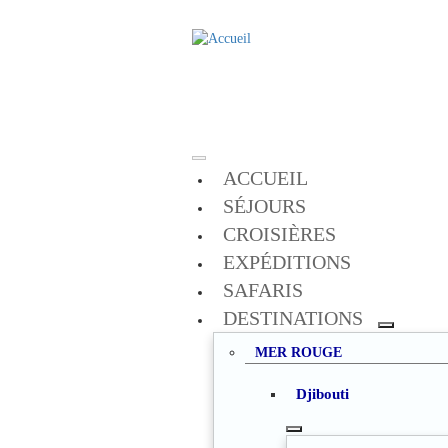
Aller
au
contenu
principal
ACCUEIL
SÉJOURS
CROISIÈRES
EXPÉDITIONS
SAFARIS
DESTINATIONS
TOGGLE
MER ROUGE
SUBMEN
Djibouti
TOGGLE