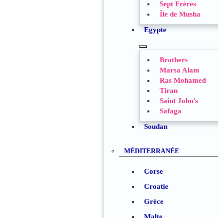
Sept Frères
SUBMENU
Île de Musha
Egypte
TOGGLE
Brothers
SUBMENU
Marsa Alam
Ras Mohamed
Tiran
Saint John's
Safaga
Soudan
MÉDITERRANÉE
Corse
Croatie
Grèce
Malte