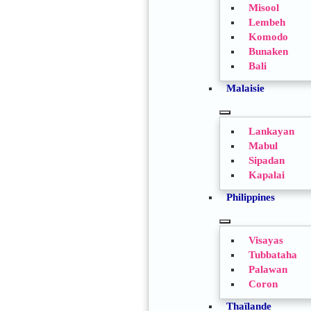
Misool
Lembeh
Komodo
Bunaken
Bali
Malaisie
TOGGLE
Lankayan
SUBMENU
Mabul
Sipadan
Kapalai
Philippines
TOGGLE
Visayas
SUBMENU
Tubbataha
Palawan
Coron
Thaïlande