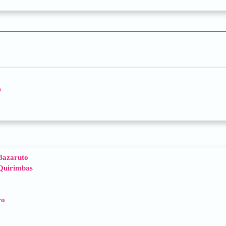
s
 Bazaruto
 Quirimbas
ro