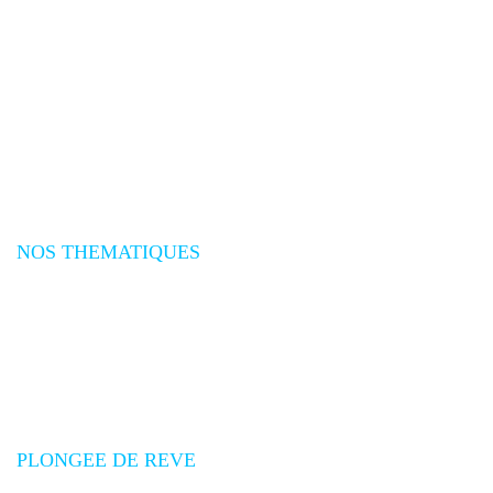
Plongée Océan Indien
Plongée Asie
Plongée Pacifique
Plongée Afrique
Plongée Amériques
Plongée Caraïbes
Plongée Méditerranée
Plongée Atlantique
NOS THEMATIQUES
Séjours plongée
Croisières plongée
Expéditions plongée
Safaris Plongée
Voyages plongée groupes
Promotions voyages plongée
PLONGEE DE REVE
Qui sommes-nous