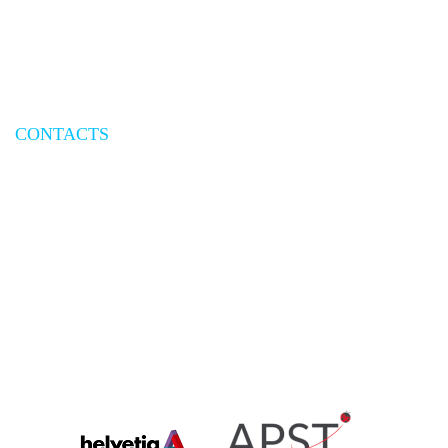
Conditions générales de vente
Conditions particulières de vente
Mesures de sécurité aériennes
Assurances
CONTACTS
Nous contacter
Demande de devis
Demande de rappel
Newsletter
« Plongées de Rêve » by AREP - Exigences SAS au capital de 150 000€ |
Immatriculation IM 092 11 0006 | RCS Nanterre : 304 487 093 |
HISCOX Police N° RCP 77894 / 77897 | (*) Prix d’un appel local |
Crédits photos @Shutterstock | Copyright@ 2025 Plongées de Rêve tous droits réservés